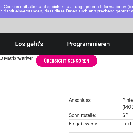
 Cookies enthalten und speichern u.a. angegebene Informationen (bis
dich damit einverstanden, dass diese Daten auch entsprechend genutzt
Los geht's
Programmieren
D Matrix w/Driver
ÜBERSICHT SENSOREN
Anschluss:
Pinle
(MOS
Schnittstelle:
SPI
Eingabewerte:
Text