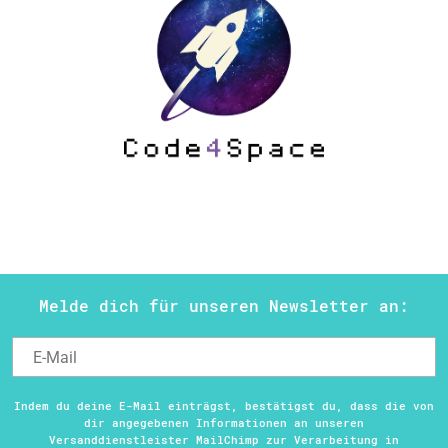
Melde dich für unseren Newsletter an:
Indem du deine E-Mail einträgst, bestätigst du, dass die von
dir angegebenen Informationen an unseren
Versanddienstleister MailChimp zur Verarbeitung in