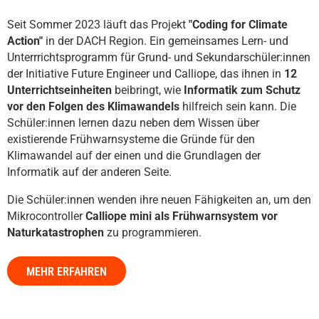
Programmieren
Schulen
Seit Sommer 2023 läuft das Projekt
"Coding for Climate
Action"
in der DACH Region. Ein gemeinsames Lern- und
Unterrrichtsprogramm für Grund- und Sekundarschüler:innen
Hilfe
der Initiative Future Engineer und Calliope, das ihnen in
12
DE
EN
ES
Unterrichtseinheiten
beibringt, wie
Informatik zum Schutz
vor den Folgen des Klimawandels
hilfreich sein kann. Die
Schüler:innen lernen dazu neben dem Wissen über
existierende Frühwarnsysteme die Gründe für den
Klimawandel auf der einen und die Grundlagen der
Informatik auf der anderen Seite.
Die Schüler:innen wenden ihre neuen Fähigkeiten an, um den
Mikrocontroller
Calliope mini als Frühwarnsystem vor
Naturkatastrophen
zu programmieren.
MEHR ERFAHREN