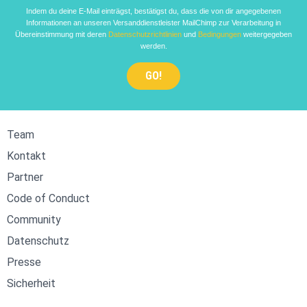
Indem du deine E-Mail einträgst, bestätigst du, dass die von dir angegebenen
Informationen an unseren Versanddienstleister MailChimp zur Verarbeitung in
Übereinstimmung mit deren
Datenschutzrichtlinien
und
Bedingungen
weitergegeben
werden.
Team
Kontakt
Partner
Code of Conduct
Community
Datenschutz
Presse
Sicherheit