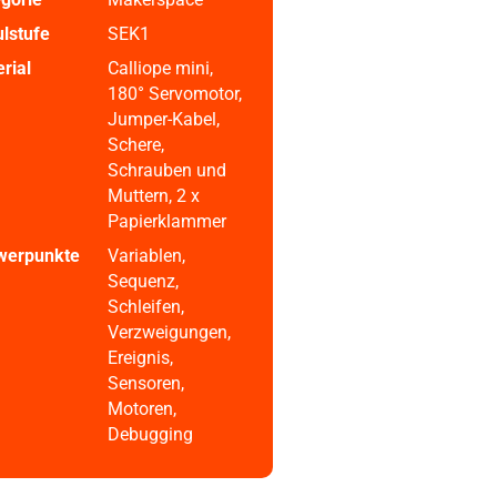
lstufe
SEK1
rial
Calliope mini,
180° Servomotor,
Jumper-Kabel,
Schere,
Schrauben und
Muttern, 2 x
Papierklammer
werpunkte
Variablen,
Sequenz,
Schleifen,
Verzweigungen,
Ereignis,
Sensoren,
Motoren,
Debugging