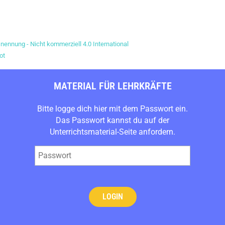
nnung - Nicht kommerziell 4.0 International
ot
MATERIAL FÜR LEHRKRÄFTE
Bitte logge dich hier mit dem Passwort ein.
Das Passwort kannst du auf der
Unterrichtsmaterial
-Seite anfordern.