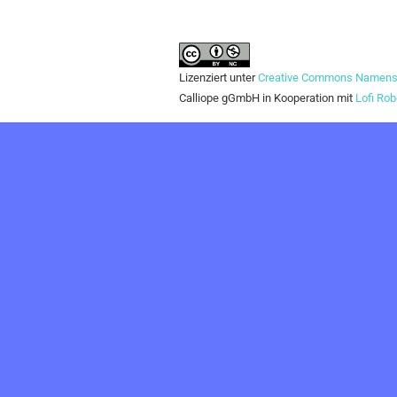
Lizenziert unter
Creative Commons Namensne
Calliope gGmbH in Kooperation mit
Lofi Rob