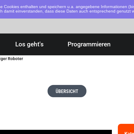
 Cookies enthalten und speichern u.a. angegebene Informationen (bis
dich damit einverstanden, dass diese Daten auch entsprechend genutzt
Los geht's
Programmieren
iger Roboter
ÜBERSICHT
Kate