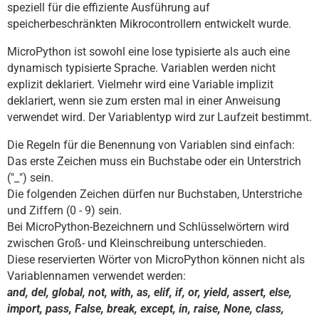
Programmieren
speziell für die effiziente Ausführung auf
Schulen
speicherbeschränkten Mikrocontrollern entwickelt wurde.
MicroPython ist sowohl eine lose typisierte als auch eine
Hilfe
dynamisch typisierte Sprache. Variablen werden nicht
DE
explizit deklariert. Vielmehr wird eine Variable implizit
EN
ES
deklariert, wenn sie zum ersten mal in einer Anweisung
verwendet wird. Der Variablentyp wird zur Laufzeit bestimmt.
Die Regeln für die Benennung von Variablen sind einfach:
Das erste Zeichen muss ein Buchstabe oder ein Unterstrich
("_") sein.
Die folgenden Zeichen dürfen nur Buchstaben, Unterstriche
und Ziffern (0 - 9) sein.
Bei MicroPython-Bezeichnern und Schlüsselwörtern wird
zwischen Groß- und Kleinschreibung unterschieden.
Diese reservierten Wörter von MicroPython können nicht als
Variablennamen verwendet werden:
and, del, global, not, with, as, elif, if, or, yield, assert, else,
import, pass, False, break, except, in, raise, None, class,