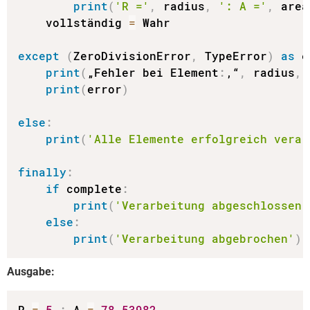
print
(
'R ='
,
 radius
,
': A ='
,
 area
    vollständig 
=
 Wahr

except
(
ZeroDivisionError
,
 TypeError
)
as
 e
print
(
„Fehler bei Element
:
‚“
,
 radius
,
 
print
(
error
)
else
:
print
(
'Alle Elemente erfolgreich verar
finally
:
if
 complete
:
print
(
'Verarbeitung abgeschlossen'
else
:
print
(
'Verarbeitung abgebrochen'
)
Ausgabe:
R 
=
5
:
 A 
=
78.53982