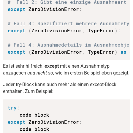
#  Fall 2: Gibt eine einzige Ausnahmeart a
except
 ZeroDivisionError
:
# Fall 3: Spezifiziert mehrere Ausnahmetyp
except
(
ZeroDivisionError
,
 TypeError
)
:
# Fall 4: Ausnahmedetails im Ausnahmeobjek
except
(
ZeroDivisionError
,
 TypeError
)
as
 e
Es ist sehr hilfreich,
except
mit einen Ausnahmetyp
anzugeben
und nicht so
, wie im ersten Beispiel oben gezeigt.
Jeder try-Block kann auch mehr als einen except-Block
enthalten. Zum Beispiel:
try
:
except
 ZeroDivisionError
: