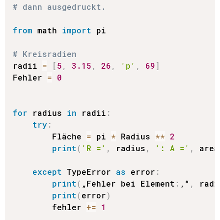
# dann ausgedruckt.
from
 math 
import
 pi

# Kreisradien
radii 
=
[
5
,
3.15
,
26
,
'p'
,
69
]
Fehler 
=
0
for
 radius 
in
 radii
:
try
:
        Fläche 
=
 pi 
*
 Radius 
**
2
print
(
'R ='
,
 radius
,
': A ='
,
 area
except
 TypeError 
as
 error
:
print
(
„Fehler bei Element
:
‚“
,
 radi
print
(
error
)
        fehler 
+=
1