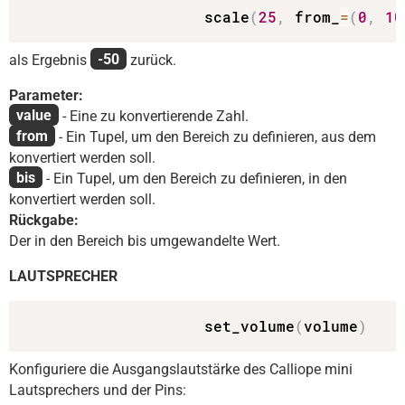
                    scale
(
25
,
 from_
=
(
0
,
10
als Ergebnis
-50
zurück.
Parameter:
value
- Eine zu konvertierende Zahl.
from
- Ein Tupel, um den Bereich zu definieren, aus dem
konvertiert werden soll.
bis
- Ein Tupel, um den Bereich zu definieren, in den
konvertiert werden soll.
Rückgabe:
Der in den Bereich bis umgewandelte Wert.
LAUTSPRECHER
                    set_volume
(
volume
)
Konfiguriere die Ausgangslautstärke des Calliope mini
Lautsprechers und der Pins: