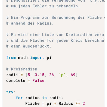
# Demonstriert die Verwendung von 'try..ex
# um jeden Fehler zu behandeln.
# Ein Programm zur Berechnung der Fläche e
# anhand des Radius.
# Es wird eine Liste von Kreisradien verar
# und die Fläche für jeden Kreis berechnet
# dann ausgedruckt.
from
 math 
import
 pi

# Kreisradien
radii 
=
[
5
,
3.15
,
26
,
'p'
,
69
]
complete 
=
False
try
:
for
 radius 
in
 radii
:
        Fläche 
=
 pi 
*
 Radius 
**
2