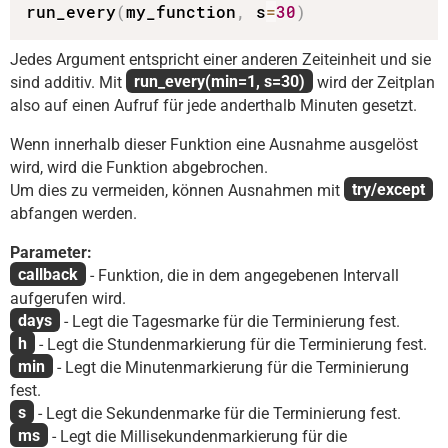
run_every
(
my_function
,
 s
=
30
)
Jedes Argument entspricht einer anderen Zeiteinheit und sie
sind additiv. Mit
run_every(min=1, s=30)
wird der Zeitplan
also auf einen Aufruf für jede anderthalb Minuten gesetzt.
Wenn innerhalb dieser Funktion eine Ausnahme ausgelöst
wird, wird die Funktion abgebrochen.
Um dies zu vermeiden, können Ausnahmen mit
try/except
abfangen werden.
Parameter:
callback
- Funktion, die in dem angegebenen Intervall
aufgerufen wird.
days
- Legt die Tagesmarke für die Terminierung fest.
h
- Legt die Stundenmarkierung für die Terminierung fest.
min
- Legt die Minutenmarkierung für die Terminierung
fest.
s
- Legt die Sekundenmarke für die Terminierung fest.
ms
- Legt die Millisekundenmarkierung für die