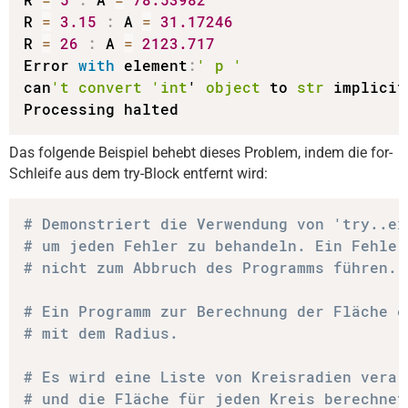
R 
=
3.15
:
 A 
=
31.17246
R 
=
26
:
 A 
=
2123.717
Error 
with
 element
:
' p '
can
't convert '
int
' 
object
 to 
str
 implicitl
Processing halted
Das folgende Beispiel behebt dieses Problem, indem die for-
Schleife aus dem try-Block entfernt wird:
# Demonstriert die Verwendung von 'try..ex
# um jeden Fehler zu behandeln. Ein Fehler
# nicht zum Abbruch des Programms führen.
# Ein Programm zur Berechnung der Fläche e
# mit dem Radius.
# Es wird eine Liste von Kreisradien verar
# und die Fläche für jeden Kreis berechnet