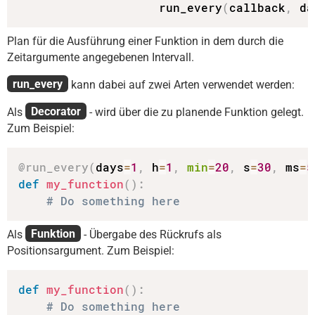
                    run_every
(
callback
,
 da
Plan für die Ausführung einer Funktion in dem durch die
Zeitargumente angegebenen Intervall.
run_every
kann dabei auf zwei Arten verwendet werden:
Als
Decorator
- wird über die zu planende Funktion gelegt.
Zum Beispiel:
@run_every
(
days
=
1
,
 h
=
1
,
min
=
20
,
 s
=
30
,
 ms
=
5
def
my_function
(
)
:
# Do something here
Als
Funktion
- Übergabe des Rückrufs als
Positionsargument. Zum Beispiel:
def
my_function
(
)
:
# Do something here