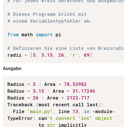
# für jeden Kreis berechnet und ausgedruck
# Dieses Programm bricht mit
# einem Variablentypfehler ab.
from
 math 
import
 pi

# Definieren Sie eine Liste von Kreisradie
radii 
=
[
5
,
3.15
,
26
,
'r'
,
69
]
Ausgabe:
Radius 
=
5
:
 Area 
=
78.53982
Radius 
=
3.15
:
 Area 
=
31.17246
Radius 
=
26
:
 Area 
=
2123.717
Traceback 
(
most recent call last
)
:
  File 
"main.py"
,
 line 
13
,
in
<
module
>
TypeError
:
 can
't convert '
int
' 
object
           to 
str
 implicitly