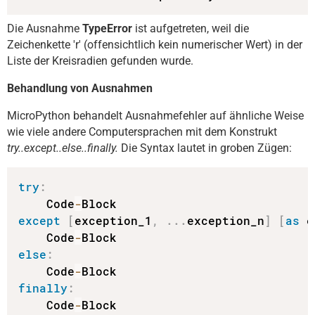
Die Ausnahme
TypeError
ist aufgetreten, weil die
Zeichenkette 'r' (offensichtlich kein numerischer Wert) in der
Liste der Kreisradien gefunden wurde.
Behandlung von Ausnahmen
MicroPython behandelt Ausnahmefehler auf ähnliche Weise
wie viele andere Computersprachen mit dem Konstrukt
try..except..else..finally.
Die Syntax lautet in groben Zügen:
try
:
    Code
-
except
[
exception_1
,
.
.
.
exception_n
]
[
as
 e
    Code
-
else
:
    Code
-
finally
:
    Code
-
Block