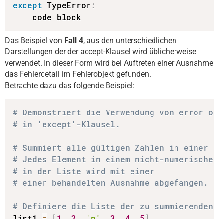
except
 TypeError
:
    code block
Das Beispiel von
Fall 4
, aus den unterschiedlichen
Darstellungen der der accept-Klausel wird üblicherweise
verwendet. In dieser Form wird bei Auftreten einer Ausnahme
das Fehlerdetail im Fehlerobjekt gefunden.
Betrachte dazu das folgende Beispiel:
# Demonstriert die Verwendung von error ob
# in 'except'-Klausel.
# Summiert alle gültigen Zahlen in einer L
# Jedes Element in einem nicht-numerischen
# in der Liste wird mit einer
# einer behandelten Ausnahme abgefangen.
# Definiere die Liste der zu summierenden 
list1 
=
[
1
,
2
,
'p'
,
3
,
4
,
5
]