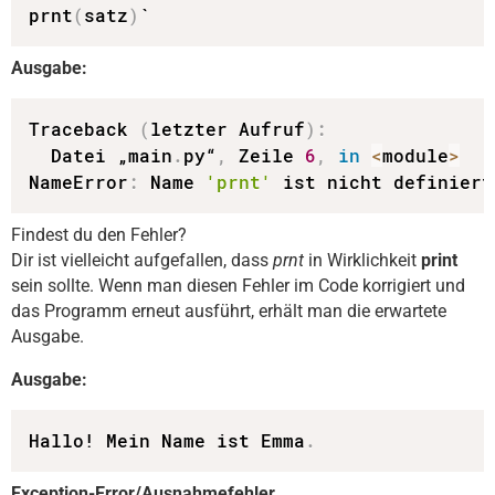
prnt
(
satz
)
`
Ausgabe:
Traceback 
(
letzter Aufruf
)
:
  Datei „main
.
py“
,
 Zeile 
6
,
in
<
module
>
NameError
:
 Name 
'prnt'
 ist nicht definiert
Findest du den Fehler?
Dir ist vielleicht aufgefallen, dass
prnt
in Wirklichkeit
print
sein sollte. Wenn man diesen Fehler im Code korrigiert und
das Programm erneut ausführt, erhält man die erwartete
Ausgabe.
Ausgabe:
Hallo! Mein Name ist Emma
.
Exception-Error/Ausnahmefehler