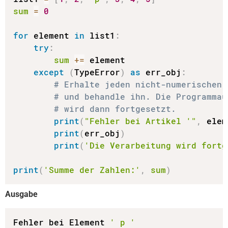
sum
=
0
for
 element 
in
 list1
:
try
:
sum
+=
 element

except
(
TypeError
)
as
 err_obj
:
# Erhalte jeden nicht-numerischen 
# und behandle ihn. Die Programmau
# wird dann fortgesetzt.
print
(
"Fehler bei Artikel '"
,
 elem
print
(
err_obj
)
print
(
'Die Verarbeitung wird fortg
print
(
'Summe der Zahlen:'
,
sum
)
Ausgabe
Fehler bei Element 
' p '