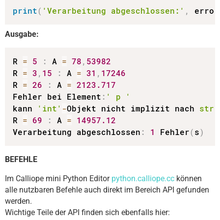
print
(
'Verarbeitung abgeschlossen:'
,
 error
Ausgabe:
R 
=
5
:
 A 
=
78
,
53982
R 
=
3
,
15
:
 A 
=
31
,
17246
R 
=
26
:
 A 
=
2123.717
Fehler bei Element
:
' p '
kann 
'int'
-
Objekt nicht implizit nach 
str
 
R 
=
69
:
 A 
=
14957.12
Verarbeitung abgeschlossen
:
1
 Fehler
(
s
)
BEFEHLE
Im Calliope mini Python Editor
python.calliope.cc
können
alle nutzbaren Befehle auch direkt im Bereich API gefunden
werden.
Wichtige Teile der API finden sich ebenfalls hier: