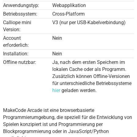
Programmieren
Anwendungstyp:
Webapplikation
Schulen
Betriebssystem:
Cross-Platform
Calliope mini
V3 (nur per USB-Kabelverbindung)
Hilfe
Version:
DE
EN
ES
Account
Nein
erforderlich:
Installation:
Nein
Offline nutzbar:
Ja, nach dem ersten Speichern im
lokalen Cache oder als Programm.
Zusätzlich können Offline-Versionen
für unterschiedliche Betriebssysteme
hier
geladen werden.
MakeCode Arcade ist eine browserbasierte
Programmierumgebung, die speziell für die Entwicklung von
Spielen konzipiert ist und Programmierung per
Blockprogrammierung oder in JavaScript/Python