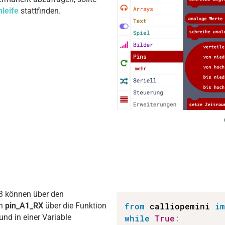
leife
stattfinden.
.3 können über den
in
pin_A1_RX
über die Funktion
from
 calliopemini 
i
nd in einer Variable
while
True
: