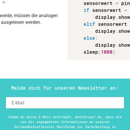
 =
    sensorwert 
=
 pi
if
 sensorwert 
<
t werde, müssen die analogen
        display
.
sho
ausgelesen werden.
elif
 sensorwert
        display
.
sho
else
:
        display
.
sho
    sleep
(
1000
)
Melde dich für unseren Newsletter an:
Indem du deine E-Mail einträgst, bestätigst du, dass die
von dir angegebenen Informationen an unseren
Versanddienstleister MailChimp zur Verarbeitung in