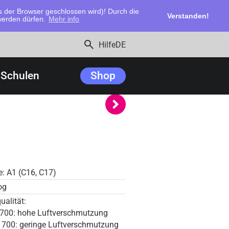
 der Browser geschlossen wird)! Durch die
Verstanden!
 werden dürfen.
Mehr info
search
Hilfe
DE
Schulen
Shop
e: A1 (C16, C17)
og
ualität:
 700: hohe Luftverschmutzung
- 700: geringe Luftverschmutzung