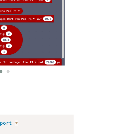
mport
*