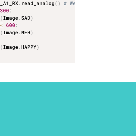
n_A1_RX
.
read_analog
(
)
# Wert von 0–1023
300
:
w
(
Image
.
SAD
)
 
<
600
:
w
(
Image
.
MEH
)
w
(
Image
.
HAPPY
)