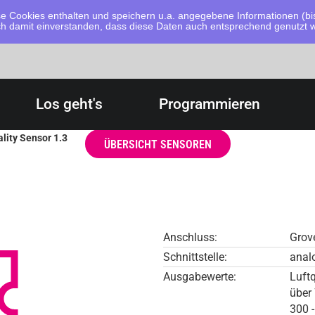
 Cookies enthalten und speichern u.a. angegebene Informationen (bis
dich damit einverstanden, dass diese Daten auch entsprechend genutzt
Los geht's
Programmieren
ality Sensor 1.3
ÜBERSICHT SENSOREN
Anschluss:
Grov
Schnittstelle:
anal
Ausgabewerte:
Luftq
über
300 