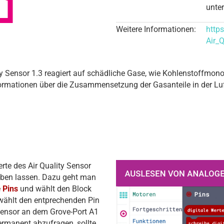
unter
Weitere Informationen:
http
Air_
ty Sensor 1.3 reagiert auf schädliche Gase, wie Kohlenstoffmon
ormationen über die Zusammensetzung der Gasanteile in der Luft
te des Air Quality Sensor
eben lassen. Dazu geht man
e
Pins
und wählt den Block
ählt den entprechenden Pin
Sensor an dem Grove-Port A1
ermanent abzufragen, sollte