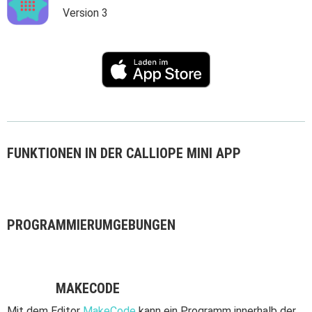
Programmieren
Version 3
Schulen
Hilfe
DE
EN
ES
FUNKTIONEN IN DER CALLIOPE MINI APP
PROGRAMMIERUMGEBUNGEN
MAKECODE
Mit dem Editor
MakeCode
kann ein Programm innerhalb der