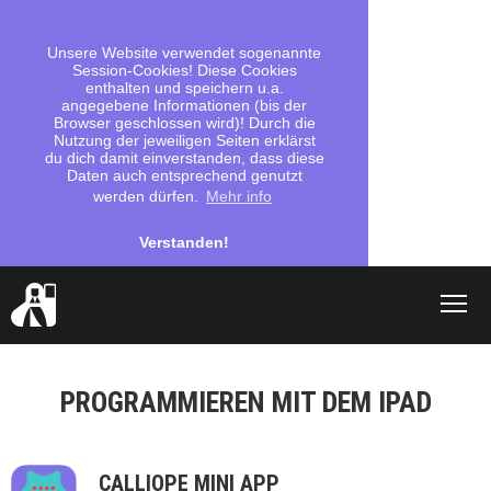
Unsere Website verwendet sogenannte
Session-Cookies! Diese Cookies
enthalten und speichern u.a.
angegebene Informationen (bis der
Browser geschlossen wird)! Durch die
Nutzung der jeweiligen Seiten erklärst
du dich damit einverstanden, dass diese
Daten auch entsprechend genutzt
werden dürfen.
Mehr info
Verstanden!
Shop
PROGRAMMIEREN MIT DEM IPAD
search
Los geht's
CALLIOPE MINI APP