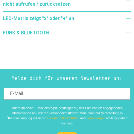
nicht aufrufen / zurücksetzen
LED-Matrix zeigt "x" oder "+" an
FUNK & BLUETOOTH
Melde dich für unseren Newsletter an:
Indem du deine E-Mail einträgst, bestätigst du, dass die von dir angegebenen
Informationen an unseren Versanddienstleister MailChimp zur Verarbeitung in
Übereinstimmung mit deren
Datenschutzrichtlinien
und
Bedingungen
weitergegeben
werden.