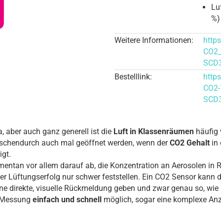
Lu
%)
Weitere Informationen:
http
CO2_
SCD
Bestelllink:
http
CO2-
SCD3
, aber auch ganz generell ist die
Luft in Klassenräumen
häufig 
wischendurch auch mal geöffnet werden, wenn der
CO2 Gehalt
in 
gt.
entan vor allem darauf ab, die Konzentration an Aerosolen in 
der Lüftungserfolg nur schwer feststellen. Ein CO2 Sensor kann
ne direkte, visuelle Rückmeldung geben und zwar genau so, wi
ne Messung
einfach und schnell
möglich, sogar eine komplexe Anz