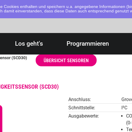
 Cookies enthalten und speichern u.a. angegebene Informationen (bis
dich damit einverstanden, dass diese Daten auch entsprechend genutzt
Los geht's
Programmieren
ensor (SCD30)
ÜBERSICHT SENSOREN
IGKEITSSENSOR (SCD30)
Anschluss:
Grov
Schnittstelle:
I²C
Ausgabewerte:
CO
(0
Te