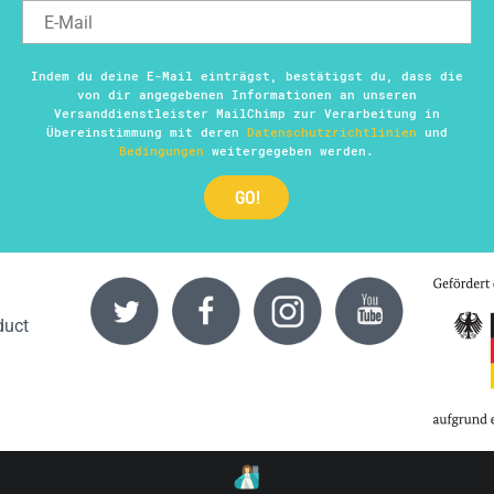
Indem du deine E-Mail einträgst, bestätigst du, dass die
von dir angegebenen Informationen an unseren
Versanddienstleister MailChimp zur Verarbeitung in
Übereinstimmung mit deren
Datenschutzrichtlinien
und
Bedingungen
weitergegeben werden.
duct