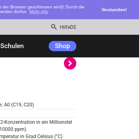
 der Browser geschlossen wird)! Durch die
Verstanden!
 werden dürfen.
Mehr info
search
Hilfe
DE
Schulen
Shop
e: A0 (C19, C20)
2-Konzentration in ein Millionstel
-10000 ppm)
mperatur in Grad Celsius (°C)