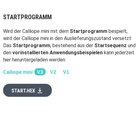
STARTPROGRAMM
Wird der Calliope mini mit dem
Startprogramm
bespielt,
wird der Calliope mini in den Auslieferungszustand versetzt.
Das
Startprogramm
, bestehend aus der
Startsequenz
und
den
vorinstallierten Anwendungsbeispielen
kann jederzeit
hier heruntergeladen werden:
Calliope mini
V3
V2
V1
vertical_align_bottom
START.HEX