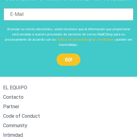
Al enviar su correo electrónico, usted reconoce que la información que proporcione
será enviada a nuestro proveedor de servicios de correo MailChimp para su
procesamiento de acuerdo con su
Política de privacidad
y
las condiciones
pueden ser
transmitidas.
EL EQUIPO
Contacto
Partner
Code of Conduct
Community
Intimidad