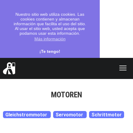
Nuestro sitio web utiliza cookies. Las
cookies contienen y almacenan
información que facilita el uso del sitio.
Al usar el sitio web, usted acepta que
podamos usar esta información.
Más información
¡Te tengo!
Shop
MOTOREN
search
Vámonos
Gleichstrommotor
Servomotor
Schrittmotor
Programación
Escuelas