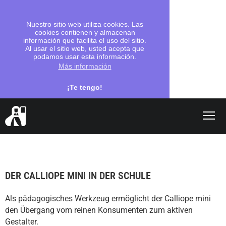
Nuestro sitio web utiliza cookies. Las
cookies contienen y almacenan
información que facilita el uso del sitio.
Al usar el sitio web, usted acepta que
podamos usar esta información.
Más información
¡Te tengo!
Shop
search
DER CALLIOPE MINI IN DER SCHULE
Vámonos
Als pädagogisches Werkzeug ermöglicht der Calliope mini
Programación
den Übergang vom reinen Konsumenten zum aktiven
Escuelas
Gestalter.