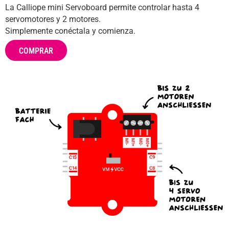
La Calliope mini Servoboard permite controlar hasta 4
servomotores y 2 motores.
Ayuda
Simplemente conéctala y comienza.
DE
EN
ES
COMPRAR