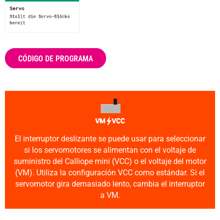
CÓDIGO DE PROGRAMA
El interruptor deslizante se puede usar para seleccionar
si los servomotores se alimentan con el voltaje de
suministro del Calliope mini (VCC) o el voltaje del motor
(VM). Utiliza la configuración VCC como estándar. Si el
servomotor gira demasiado lento, cambia el interruptor
a VM.