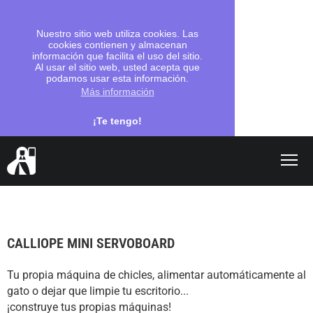
Nuestro sitio web utiliza cookies. Las
cookies contienen y almacenan
información que facilita el uso del sitio.
Al usar el sitio web, usted acepta que
podamos usar esta información.
Más información
¡Te tengo!
Shop
search
CALLIOPE MINI SERVOBOARD
Vámonos
Tu propia máquina de chicles, alimentar automáticamente al
Programación
gato o dejar que limpie tu escritorio...
Escuelas
¡construye tus propias máquinas!