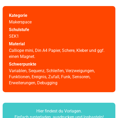
Ayuda
Kategorie
DE
EN
ES
Makerspace
Schulstufe
SEK1
Material
Calliope mini, Din A4 Papier, Schere, Kleber und ggf.
einen Magnet.
Schwerpunkte
Variablen, Sequenz, Schleifen, Verzweigungen,
Funktionen, Ereignis, Zufall, Funk, Sensoren,
Erweiterungen, Debugging
Hier findest du Vorlagen.
Einfach runterladen, ausdrucken und losbasteln!