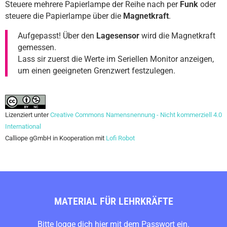
Steuere mehrere Papierlampe der Reihe nach per
Funk
oder
steuere die Papierlampe über die
Magnetkraft
.
Aufgepasst! Über den
Lagesensor
wird die Magnetkraft
gemessen.
Lass sir zuerst die Werte im Seriellen Monitor anzeigen,
um einen geeigneten Grenzwert festzulegen.
Lizenziert unter
Creative Commons Namensnennung - Nicht kommerziell 4.0
International
Calliope gGmbH in Kooperation mit
Lofi Robot
MATERIAL FÜR LEHRKRÄFTE
Bitte logge dich hier mit dem Passwort ein.