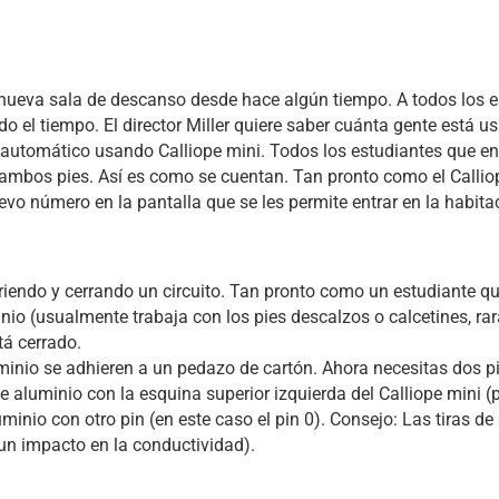
nueva sala de descanso desde hace algún tiempo. A todos los es
do el tiempo. El director Miller quiere saber cuánta gente está u
automático usando Calliope mini. Todos los estudiantes que ent
mbos pies. Así es como se cuentan. Tan pronto como el Callio
vo número en la pantalla que se les permite entrar en la habita
iendo y cerrando un circuito. Tan pronto como un estudiante que
nio (usualmente trabaja con los pies descalzos o calcetines, r
tá cerrado.
uminio se adhieren a un pedazo de cartón. Ahora necesitas dos 
e aluminio con la esquina superior izquierda del Calliope mini (
uminio con otro pin (en este caso el pin 0). Consejo: Las tiras d
un impacto en la conductividad).